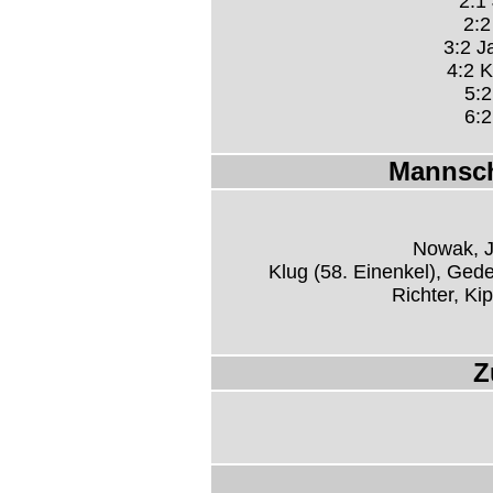
2:1 
2:2
3:2 J
4:2 K
5:2
6:2
Mannsch
Nowak, J
Klug (58. Einenkel), Ged
Richter, K
Z