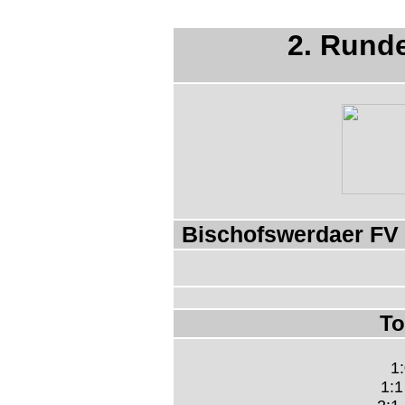
2. Rund
Bischofswerdaer FV 
To
1:
1:1