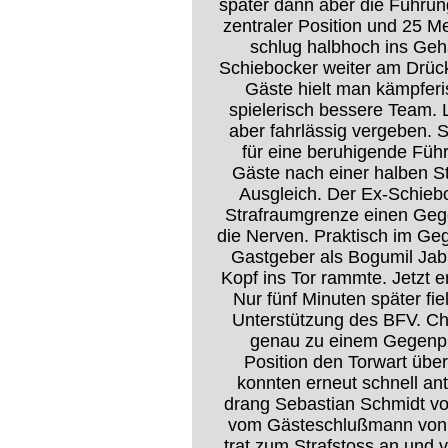
später dann aber die Führun
zentraler Position und 25 M
schlug halbhoch ins Geh
Schiebocker weiter am Drück
Gäste hielt man kämpferi
spielerisch bessere Team. 
aber fahrlässig vergeben. S
für eine beruhigende Füh
Gäste nach einer halben S
Ausgleich. Der Ex-Schieb
Strafraumgrenze einen Gegen
die Nerven. Praktisch im Ge
Gastgeber als Bogumil Jab
Kopf ins Tor rammte. Jetzt e
Nur fünf Minuten später fiel
Unterstützung des BFV. Ch
genau zu einem Gegenpie
Position den Torwart übe
konnten erneut schnell an
drang Sebastian Schmidt vo
vom Gästeschlußmann von d
trat zum Strafstoss an und v