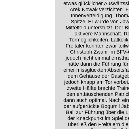
etwas glücklicher Auswärtss
Arek Nowak verzichten. Fü
Innenverteidigung. Thomas
Spitze. Er wurde von Jaw
Mittelfeld unterstützt. Der 
aktivere Mannschaft. R
Tormöglichkeiten. Latkol
Freitaler konnten zwar teil
Christoph Zwahr im BFV-G
jedoch nicht einmal ernstha
hätte dann die Führung fü
einer missglückten Abseitsfal
dem Gehäuse der Gastgebe
jedoch knapp am Tor vorbei. 
zweite Hälfte brachte Trai
den enttäuschenden Patrick
dann auch optimal. Nach ein
der aufgerückte Bogumil Jab
Ball zur Führung über die 
der Knackpunkt im Spiel d
überließ den Freitalern die