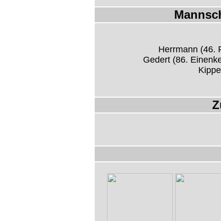
Mannsch
Herrmann (46. R
Gedert (86. Einenk
Kippe
Z