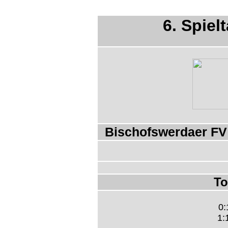
6. Spiel
Bischofswerdaer FV
To
0:
1: