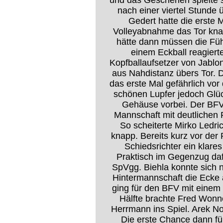
und das Geschehen spielte s
nach einer viertel Stunde 
Gedert hatte die erste M
Volleyabnahme das Tor knap
hätte dann müssen die Füh
einem Eckball reagiert
Kopfballaufsetzer von Jablo
aus Nahdistanz übers Tor. 
das erste Mal gefährlich vo
schönen Lupfer jedoch Glüc
Gehäuse vorbei. Der BFV 
Mannschaft mit deutlichen 
So scheiterte Mirko Ledri
knapp. Bereits kurz vor der
Schiedsrichter ein klare
Praktisch im Gegenzug daf
SpVgg. Biehla konnte sich 
Hintermannschaft die Ecke 
ging für den BFV mit einem
Hälfte brachte Fred Wonne
Herrmann ins Spiel. Arek No
Die erste Chance dann fü