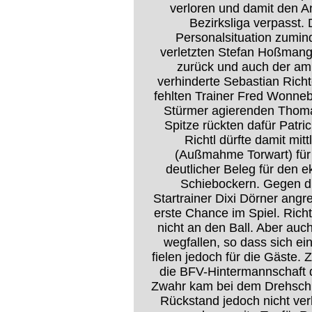
verloren und damit den An
Bezirksliga verpasst.
Personalsituation zumind
verletzten Stefan Hoßmang
zurück und auch der am 
verhinderte Sebastian Richt
fehlten Trainer Fred Wonneb
Stürmer agierenden Thomas
Spitze rückten dafür Patr
Richtl dürfte damit mit
(Außmahme Torwart) für 
deutlicher Beleg für den 
Schiebockern. Gegen di
Startrainer Dixi Dörner angr
erste Chance im Spiel. Rich
nicht an den Ball. Aber auc
wegfallen, so dass sich ei
fielen jedoch für die Gäste. 
die BFV-Hintermannschaft d
Zwahr kam bei dem Drehschu
Rückstand jedoch nicht ve