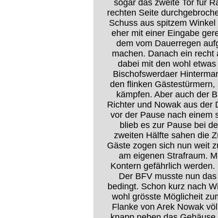
sogar das zweite Tor für R
rechten Seite durchgebroch
Schuss aus spitzem Winkel
eher mit einer Eingabe gerec
dem vom Dauerregen aufg
machen. Danach ein recht 
dabei mit den wohl etwas 
Bischofswerdaer Hintermann
den flinken Gästestürmern,
kämpfen. Aber auch der B
Richter und Nowak aus der D
vor der Pause nach einem 
blieb es zur Pause bei de
zweiten Hälfte sahen die 
Gäste zogen sich nun weit z
am eigenen Strafraum. Ma
Kontern gefährlich werden. 
Der BFV musste nun das 
bedingt. Schon kurz nach Wi
wohl grösste Möglicheit zum
Flanke von Arek Nowak völ
knapp neben das Gehäuse k