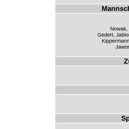
Mannsch
Nowak, 
Gedert, Jabl
Kippermann,
Jawors
Z
Sp