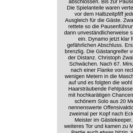
abschlossen. Bis zur Pause
Die Spielanteile waren vert
vor dem Halbzeitpfiff je
Ausgleich für die Gäste. Zw
rettete so die Pausenführ
dann unveständlicherweise s
ein. Dynamo jetzt klar
gefährlichen Abschluss. Er
brenzlig. Die Gästangreifer 
der Distanz. Christoph Zw
Schwächen. Nach 67. Minut
nach einer Flanke von rec
wenigen Metern in die Mas
auf und es folgten die woh
Haarsträubende Fehlpässe 
mit hochkarätigen Chancen 
schönem Solo aus 20 Me
nennenswerte Offensivakti
zweimal per Kopf nach Eck
Meister im Gästekeeper.
weiteres Tor und kamen zu M
Partie auch etwas hitzig. 