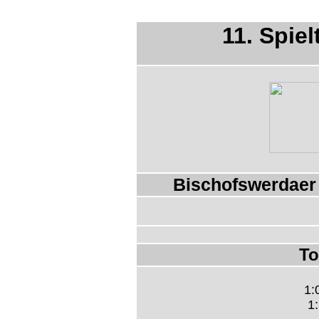
11. Spiel
Bischofswerdaer 
To
1:
1