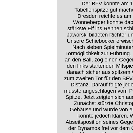
Der BFV konnte am 11
Tabellenspitze gut mach
Dresden reichte es am 
Wonneberger konnte dabei
stärkste Elf ins Rennen sch
Jaworski bildeten Richter u
Unsere Schiebocker erwischt
Nach sieben Spielminuten
Tormöglichkeit zur Führung
an den Ball, zog einen Gegen
den links startenden Mitspi
danach sicher aus spitzem 
zum zweiten Tor für den BFV
Distanz. Darauf folgte je
musste angeschlagen vom Pla
Spitze. Jetzt zeigten sich au
Zunächst stürzte Christ
Gehäuse und wurde von ei
konnte jedoch klären. W
Abseitsposition seines Gegen
der Dynamos frei vor dem 