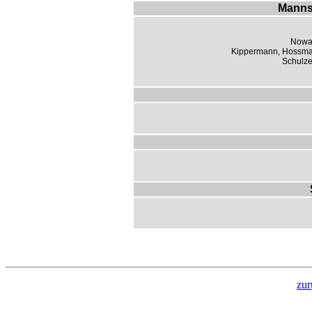
Manns
Nowak
Kippermann, Hossmang
Schulze,
zur