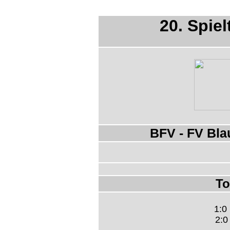
20. Spiel
BFV - FV Blau
To
1:0 
2:0