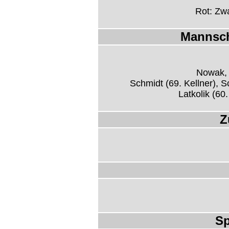
Rot: Zwa
Mannsch
Nowak,
Schmidt (69. Kellner), S
Latkolik (60
Z
Sp