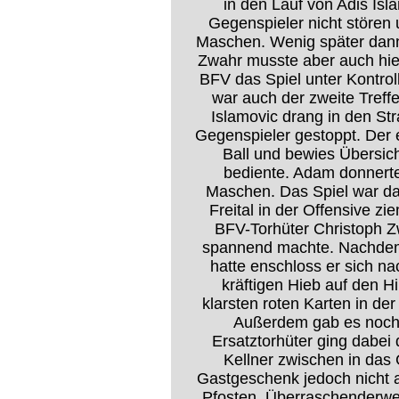
in den Lauf von Adis Isl
Gegenspieler nicht stören 
Maschen. Wenig später dann e
Zwahr musste aber auch hier 
BFV das Spiel unter Kontro
war auch der zweite Treffe
Islamovic drang in den St
Gegenspieler gestoppt. Der 
Ball und bewies Übersich
bediente. Adam donnerte
Maschen. Das Spiel war dam
Freital in der Offensive zi
BFV-Torhüter Christoph Z
spannend machte. Nachdem e
hatte enschloss er sich na
kräftigen Hieb auf den H
klarsten roten Karten in de
Außerdem gab es noch 
Ersatztorhüter ging dabei
Kellner zwischen in das
Gastgeschenk jedoch nicht 
Pfosten. Überraschenderwei