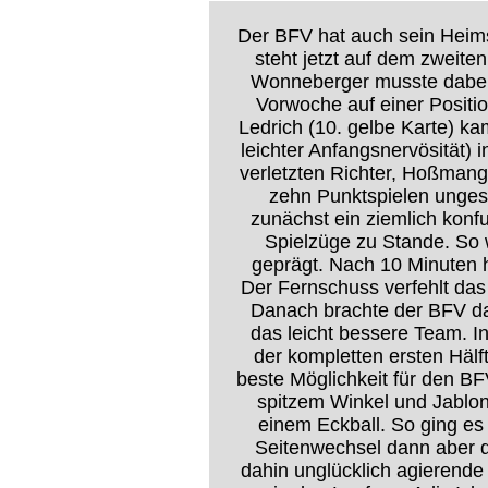
Der BFV hat auch sein Heims
steht jetzt auf dem zweiten
Wonneberger musste dabei 
Vorwoche auf einer Positi
Ledrich (10. gelbe Karte) k
leichter Anfangsnervösität) 
verletzten Richter, Hoßmang
zehn Punktspielen ungesc
zunächst ein ziemlich konf
Spielzüge zu Stande. So
geprägt. Nach 10 Minuten h
Der Fernschuss verfehlt das
Danach brachte der BFV da
das leicht bessere Team. 
der kompletten ersten Hälf
beste Möglichkeit für den B
spitzem Winkel und Jablon
einem Eckball. So ging es
Seitenwechsel dann aber d
dahin unglücklich agierende