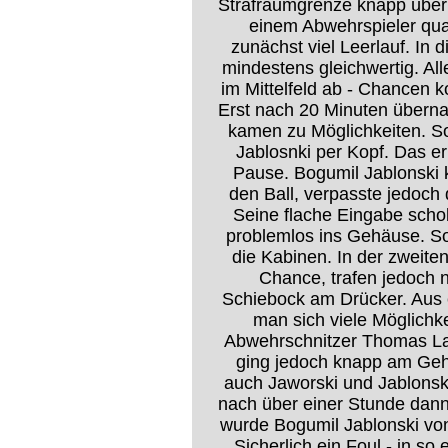
Strafraumgrenze knapp über 
einem Abwehrspieler quas
zunächst viel Leerlauf. In
mindestens gleichwertig. Al
im Mittelfeld ab - Chancen k
Erst nach 20 Minuten überna
kamen zu Möglichkeiten. So
Jablosnki per Kopf. Das erl
Pause. Bogumil Jablonski
den Ball, verpasste jedoch
Seine flache Eingabe scho
problemlos ins Gehäuse. So
die Kabinen. In der zweiten
Chance, trafen jedoch 
Schiebock am Drücker. Aus 
man sich viele Möglichk
Abwehrschnitzer Thomas Lat
ging jedoch knapp am Geh
auch Jaworski und Jablonsk
nach über einer Stunde dann
wurde Bogumil Jablonski von
Sicherlich ein Foul - in so