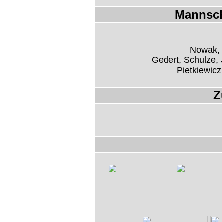
Mannsch
Nowak, 
Gedert, Schulze, 
Pietkiewicz
Z