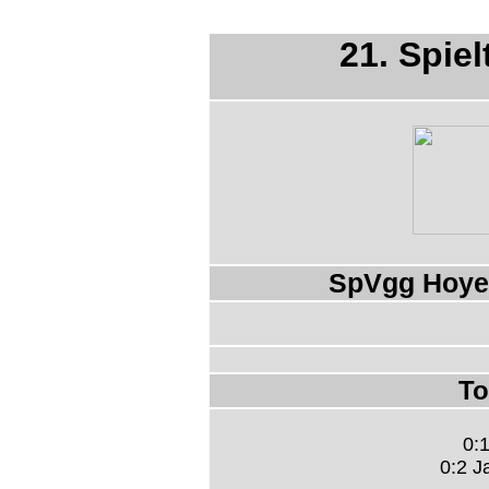
21. Spiel
SpVgg Hoye
To
0:1
0:2 J