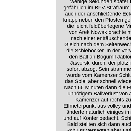
wenige Sekunden später t
gefährlich im BFV-Strafraum 
auch der anschließende Eckb
knapp neben den Pfosten ges
die leicht feldüberlegene 
von Arek Nowak brachte ma
nach einer enttäuschenden
Gleich nach dem Seitenwechs
die Schiebocker. In der Vo
den Ball an Bogumil Jablo
Jaworski durch, der plötzl
sofort abzog. Sein strammer
wurde vom Kamenzer Schlus
das Spiel aber schnell wiede
Nach 66 Minuten dann die Fü
unnötigem Ballverlust von 
Kamenzer auf rechts zu
Elfmeterpunkt aus volley und
änderte natürlich einiges i
und auf Konter bedacht. Sch
Bald stellten sich dann auc
Schluss versagten aber Lat