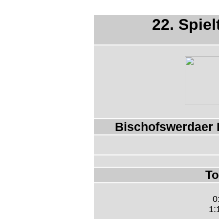
22. Spiel
Bischofswerdaer F
To
0
1: