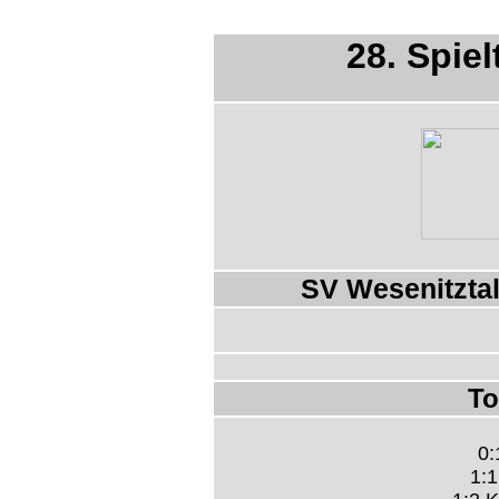
28. Spiel
SV Wesenitztal
To
0:
1:1