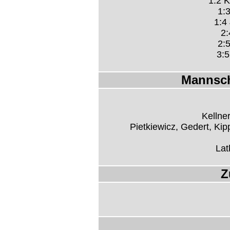
1:2 K
1:3
1:4 
2:
2:5
3:5
Mannsch
Kellne
Pietkiewicz, Gedert, Ki
Lat
Z