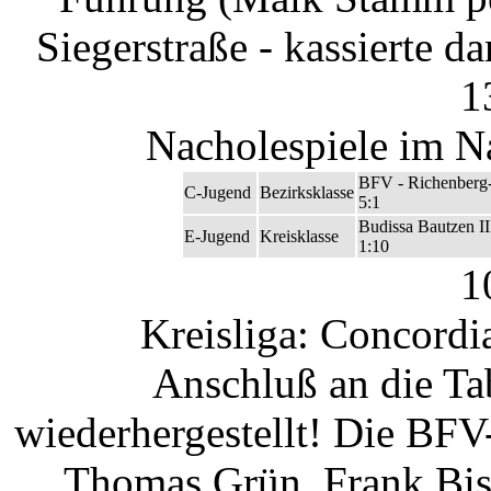
Siegerstraße - kassierte d
1
Nacholespiele im N
BFV - Richenberg
C-Jugend
Bezirksklasse
5:1
Budissa Bautzen I
E-Jugend
Kreisklasse
1:10
1
Kreisliga: Concordi
Anschluß an die Tab
wiederhergestellt! Die BF
Thomas Grün, Frank Bisc