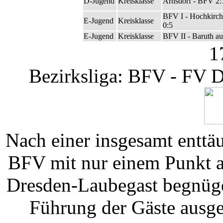
D-Jugend
Kreisklasse
Arnsdorf - BFV 2:
BFV I - Hochkirc
E-Jugend
Kreisklasse
0:5
E-Jugend
Kreisklasse
BFV II - Baruth au
1
Bezirksliga: BFV - FV D
Nach einer insgesamt enttä
BFV mit nur einem Punkt 
Dresden-Laubegast begnüge
Führung der Gäste ausgeg