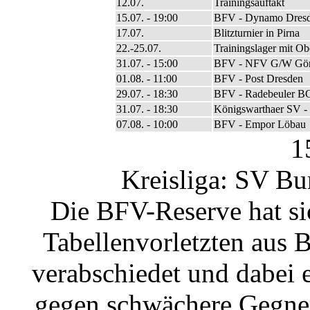
12.07.
Trainingsauftakt
15.07. - 19:00
BFV - Dynamo Dresd
17.07.
Blitzturnier in Pirna
22.-25.07.
Trainingslager mit Ob
31.07. - 15:00
BFV - NFV G/W Görl
01.08. - 11:00
BFV - Post Dresden
29.07. - 18:30
BFV - Radebeuler B
31.07. - 18:30
Königswarthaer SV 
07.08. - 10:00
BFV - Empor Löbau
1
Kreisliga: SV Bu
Die BFV-Reserve hat si
Tabellenvorletzten aus 
verabschiedet und dabei 
gegen schwächere Gegner 