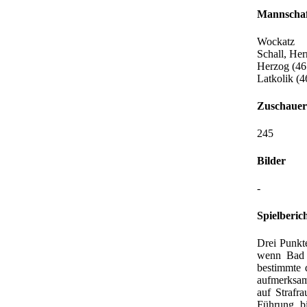
Mannschaf
Wockatz
Schall, He
Herzog (46
Latkolik (4
Zuschauer
245
Bilder
-
Spielberic
Drei Punkte
wenn Bad 
bestimmte 
aufmerksam
auf Strafr
Führung b