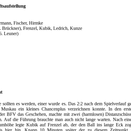
tsaufstellung
rrmann, Fischer, Hirmke
. Brückner), Frenzel, Kubik, Ledrich, Kunze
6. Leuner)
ht
 sollten es werden, einer wurde es. Das 2:2 nach dem Spielverlauf g
Muskau ein kleines Chancenplus verzeichnen konnte. In den erst
der BFV das Geschehen, machte mit zwei (harmlosen) Distanzschüss
. Auf die Führung brauchte man auch nicht lange warten. Nach ei
aumhöhe legte Kubik auf Frenzel ab, der den Ball ins lange Eck zog
is hier hin. Knapp 10 Minuten später der zu diesem Zeitpunkt 