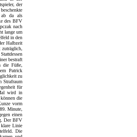
pieler, der
 beschenkte
 ab da als
cke des BFV
ypczak nach
cht lange um
lfeld in den
der Halbzeit
zuträglich,
Stattdessen
ner bestraft
n die Füße,
dem Patrick
glichkeit zu
im Strafraum
genheit für
Mal wird in
n können die
Kunze vorm
 89. Minute,
gegen einen
ng. Der BFV
klare Linie
elfeld. Die
 kamen, und