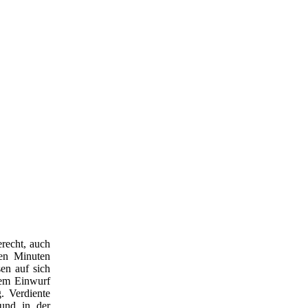
erecht, auch
en Minuten
en auf sich
nem Einwurf
. Verdiente
und in der