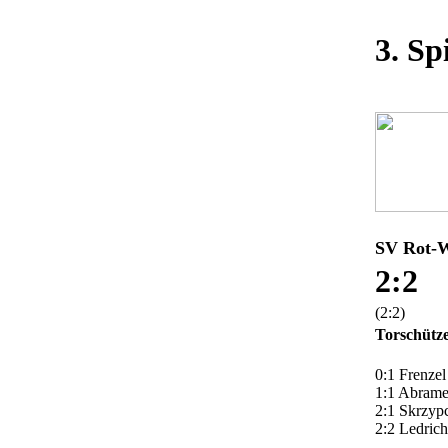
3. Sp
SV Rot-
2:2
(2:2)
Torschütz
0:1 Frenzel
1:1 Abrame
2:1 Skrzypc
2:2 Ledrich