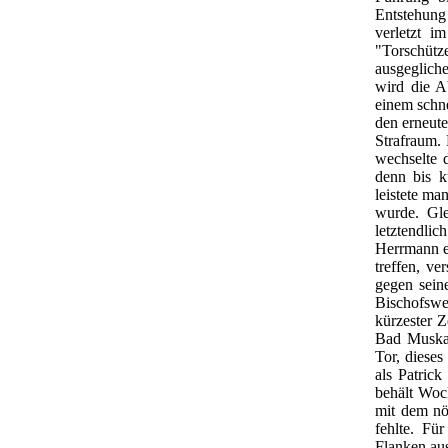
Entstehung
verletzt i
"Torschüt
ausgeglich
wird die A
einem schne
den erneute
Strafraum. 
wechselte 
denn bis k
leistete ma
wurde. Gle
letztendli
Herrmann ei
treffen, ve
gegen sein
Bischofswe
kürzester Z
Bad Muska
Tor, dieses
als Patric
behält Woc
mit dem nö
fehlte. Fü
Flanken au