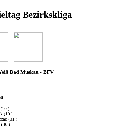
ieltag Bezirkskliga
Weiß Bad Muskau - BFV
en
 (10.)
k (19.)
zak (31.)
 (36.)