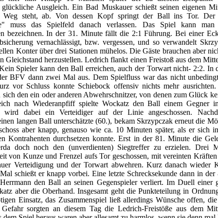
 glückliche Ausgleich. Ein Bad Muskauer schießt seinen eigenen Mits
m Weg steht, ab. Von dessen Kopf springt der Ball ins Tor. Der
ze" muss das Spielfeld danach verlassen. Das Spiel kann man
en bezeichnen. In der 31. Minute fällt die 2:1 Führung. Bei einer E
bsicherung vernachlässigt, bzw. vergessen, und so verwandelt Skrz
llen Konter über drei Stationen mühelos. Die Gäste brauchen aber ni
n Gleichstand herzustellen. Ledrich flankt einen Freistoß aus dem Mitte
Kein Spieler kann den Ball erreichen, auch der Torwart nicht- 2:2. In 
der BFV dann zwei Mal aus. Dem Spielfluss war das nicht unbedingt 
urz vor Schluss konnte Schiebock offensiv nichts mehr ausrichten. 
n sich den ein oder anderen Abwehrschnitzer, von denen zum Glück kei
ich nach Wiederanpfiff spielte Wockatz den Ball einem Gegner i
ch wird dabei ein Verteidiger auf der Linie angeschossen. Nach
nen langen Ball unterschätzte (60.), bekam Skrzypczak erneut die Mö
rschoss aber knapp, genauso wie ca. 10 Minuten später, als er sich 
en Kontrahenten durchsetzen konnte. Erst in der 81. Minute die Gele
rda doch noch den (unverdienten) Siegtreffer zu erzielen. Drei 
eit von Kunze und Frenzel aufs Tor geschossen, mit vereinten Kräfte
uer Verteidigung und der Torwart abwehren. Kurz danach wieder 
 Mal schießt er knapp vorbei. Eine letzte Schrecksekunde dann in der
k Herrmann den Ball an seinen Gegenspieler verliert. Im Duell einer 
katz aber die Oberhand. Insgesamt geht die Punkteteilung in Ordnu
tigen Einsatz, das Zusammenspiel ließ allerdings Wünsche offen, die 
r Gefahr sorgten an diesem Tag die Ledrich-Freistöße aus dem Mitt
s dem Spiel heraus waren aber allesamt zu harmlos, wenn sie denn mal