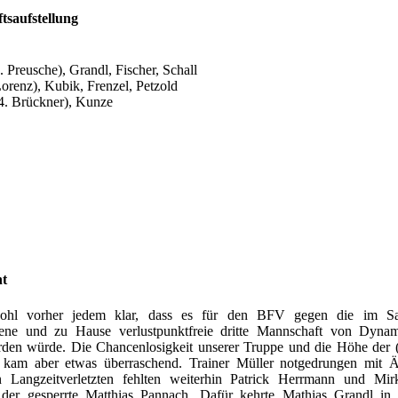
tsaufstellung
 Preusche), Grandl, Fischer, Schall
Lorenz), Kubik, Frenzel, Petzold
84. Brückner), Kunze
ht
hl vorher jedem klar, dass es für den BFV gegen die im Sai
gene und zu Hause verlustpunktfreie dritte Mannschaft von Dyna
den würde. Die Chancenlosigkeit unserer Truppe und die Höhe der (
 kam aber etwas überraschend. Trainer Müller notgedrungen mit 
 Langzeitverletzten fehlten weiterhin Patrick Herrmann und Mir
er gesperrte Matthias Pannach. Dafür kehrte Mathias Grandl in d