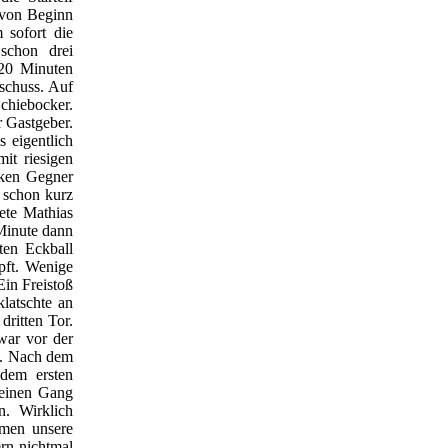
 von Beginn
 sofort die
schon drei
 20 Minuten
schuss. Auf
Schiebocker.
r Gastgeber.
 eigentlich
it riesigen
rken Gegner
t schon kurz
tete Mathias
Minute dann
ten Eckball
pft. Wenige
Ein Freistoß
latschte an
ritten Tor.
war vor der
n. Nach dem
 dem ersten
 einen Gang
. Wirklich
amen unsere
rn nichtmal