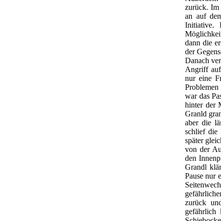
zurück. Im
an auf dem
Initiativ
Möglichkei
dann die e
der Gegense
Danach vers
Angriff au
nur eine F
Problemen 
war das Pas
hinter der 
Granld gra
aber die l
schlief di
später glei
von der Au
den Innenp
Grandl klä
Pause nur 
Seitenwech
gefährlich
zurück un
gefährlich
Schiebocke