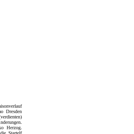
sonverlauf
mo Dresden
verdienten)
Änderungen.
ko Herzog.
ie Startelf