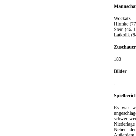
Mannschaf
Wockatz
Hirmke (77.
Stein (46. 
Latkolik (
Zuschauer
183
Bilder
-
Spielberic
Es war wo
ungeschla
schwer wer
Niederlage
Neben den
Außerdem d