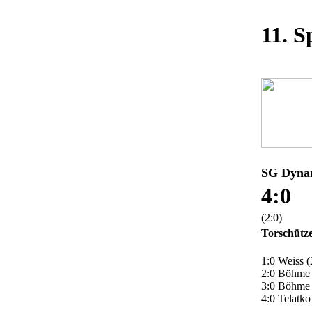
11. S
SG Dynam
4:0
(2:0)
Torschütz
1:0 Weiss (
2:0 Böhme 
3:0 Böhme 
4:0 Telatko