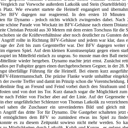
 Vergleich zur Vorwoche außerdem Latkolik und Stein (Startelfdebüt)
 Platz. Wie erwartet startete die Heimelf engangiert und übernahm
e. Der BFV dagegen nur reagierend. In den ersten 10 Minuten 
ten für Dynamo - jedoch nichts wirklich zwingendes dabei. Nach
rste schöne Parade von Wockatz im BFV-Gehäuse nach einem Distanz
ite Christian Petzold aus 30 Metern mit dem ersten Torschuss für die 
choben sie die Kräfteverhältnisse aber noch deutlicher zu Gunsten de
f Angriff rollte in Richtung BFV-Gehäuse und jedem war klar, dass es
rage der Zeit bis zum Gegentreffer war. Der BFV dagegen weiter m
im eigenen Spiel. Auf dem kleinen Kunstrasenplatz gegen einen sta
sspiel im Mittelfeld einfach zu ungeau. So musste man den Ball meis
Mittellinie wieder hergeben. Dynamo machte jetzt ernst. Zunächst ret
ndios per Fußspitze gegen einen durchgebrochenen Gegner, in der 28. 
ängst überfällige Führung für die Heimelf. Bei einem kurz ausgeführ
e BFV-Hintermannschaft. Die präzise Flanke wurde unhaltbar eingekö
ch der zweite Treffer und damit im Prinzip schon die Vorentscheidung. 
ßenlinie flog an Freund und Feind vorbei durch den Strafraum und k
fosten und von dort ins Tor. Kurz danach sogar die Möglichkeit zum d
rte nach Fehler von Fischer aber auf der Linie. Auf der Gegenseite 
ein eher ungefährlicher Schlenzer von Thomas Latkolik zu verzeichne
sel sahen die Zuschauer ein unverändertes Bild und gleich mit
en Angriff das dritte Tor für Dynamo. Die Gastgeber schalteten jetzt
d ermöglichten dem BFV so zumindest etwas ins Spiel zu finden
 konnte es zu diesem Zeitpunkt sowieso nicht mehr werden. So k
r zu Möglichkeiten durch Latkolik, Kubik und Kunze - es gelang abe