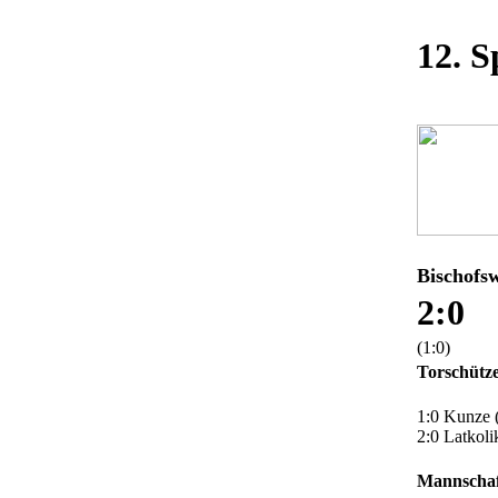
12. S
Bischofs
2:0
(1:0)
Torschütz
1:0 Kunze 
2:0 Latkoli
Mannschaf