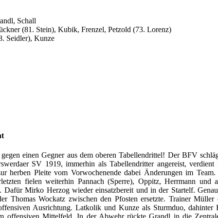
andl, Schall
ckner (81. Stein), Kubik, Frenzel, Petzold (73. Lorenz)
8. Seidler), Kunze
ht
g gegen einen Gegner aus dem oberen Tabellendrittel! Der BFV schläg
werdaer SV 1919, immerhin als Tabellendritter angereist, verdient 
 zur herben Pleite vom Vorwochenende dabei Änderungen im Team.
rletzten fielen weiterhin Pannach (Sperre), Oppitz, Herrmann und 
. Dafür Mirko Herzog wieder einsatzbereit und in der Startelf. Gena
der Thomas Wockatz zwischen den Pfosten ersetzte. Trainer Müller 
 offensiven Ausrichtung. Latkolik und Kunze als Sturmduo, dahinter 
m offensiven Mittelfeld. In der Abwehr rückte Grandl in die Zentrale