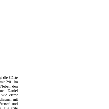
t die Gäste
mit 2:0. Im
 Neben den
auch Daniel
u wie Victor
diesmal mit
Frenzel und
. Die erste