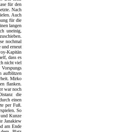
hase für den
etzte. Nach
ielen. Auch
nung für die
inen langen
ch uneinig,
zuschieben.
use nochmal
 und erneut
woy-Kapitän
elf, dass es
h nicht viel
n Vorspungs
 aufblitzen
rheit. Mirko
en flanken.
per war noch
istanz die
 durch einen
te per Fuß.
rspielen. So
) und Kunze
rte Janakiew
and am Ende
 dem Platz