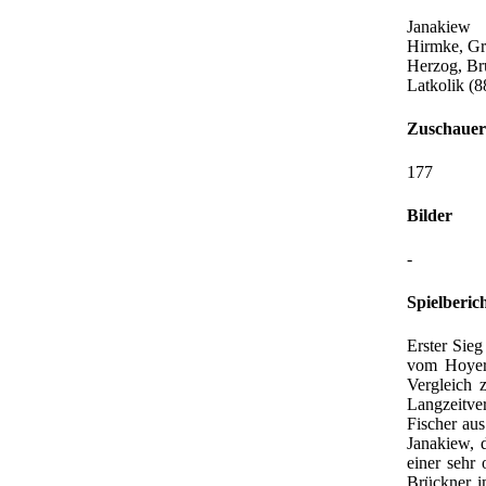
Janakiew
Hirmke, Gr
Herzog, Brü
Latkolik (8
Zuschauer
177
Bilder
-
Spielberic
Erster Sie
vom Hoyers
Vergleich
Langzeitve
Fischer aus
Janakiew, 
einer sehr
Brückner i