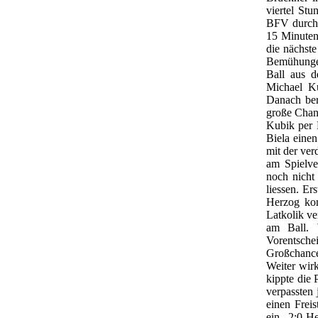
viertel Stu
BFV durch 
15 Minuten
die nächste
Bemühungen
Ball aus d
Michael Ku
Danach ber
große Chan
Kubik per 
Biela einen
mit der ver
am Spielve
noch nicht
liessen. Er
Herzog kon
Latkolik ve
am Ball. 
Vorentschei
Großchance
Weiter wirk
kippte die
verpassten 
einen Frei
ein 2:0-H