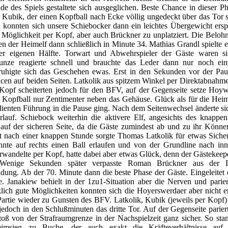
nde des Spiels gestaltete sich ausgeglichen. Beste Chance in dieser P
Kubik, der einen Kopfball nach Ecke völlig ungedeckt über das Tor s
 konnten sich unsere Schiebocker dann ein leichtes Übergewicht ersp
 Möglichkeit per Kopf, aber auch Brückner zu unplatziert. Die Beloh
 der Heimelf dann schließlich in Minute 34. Mathias Grandl spielte e
er eigenen Hälfte. Torwart und Abwehrspieler der Gäste waren si
nze reagierte schnell und brauchte das Leder dann nur noch ein
uhigte sich das Geschehen ewas. Erst in den Sekunden vor der Pa
cen auf beiden Seiten. Latkolik aus spitzem Winkel per Direktabnahme
Kopf scheiterten jedoch für den BFV, auf der Gegenseite setze Hoy
 Kopfball nur Zentimenter neben das Gehäuse. Glück als für die Heim
dienten Führung in die Pause ging. Nach dem Seitenwechsel änderte sic
rlauf. Schiebock weiterhin die aktivere Elf, angesichts des knappe
 auf der sicheren Seite, da die Gäste zumindest ab und zu ihr Können
st nach einer knappen Stunde sorgte Thomas Latkolik für etwas Siche
nte auf rechts einen Ball erlaufen und von der Grundline nach inn
rwandelte per Kopf, hatte dabei aber etwas Glück, denn der Gästekee
Wenige Sekunden später verpasste Roman Brückner aus der D
dung. Ab der 70. Minute dann die beste Phase der Gäste. Eingeleitet
. Janakiew behielt in der 1zu1-Situation aber die Nerven und parier
lich gute Möglichkeiten konnten sich die Hoyerswerdaer aber nicht e
 Partie wieder zu Gunsten des BFV. Latkolik, Kubik (jeweils per Kopf
jedoch in den Schlußminuten das dritte Tor. Auf der Gegenseite parie
stoß von der Strafraumgrenze in der Nachspielzeit ganz sicher. So st
eimsieg zu Buche, der auch exakt die Kräfteverhältnisse auf