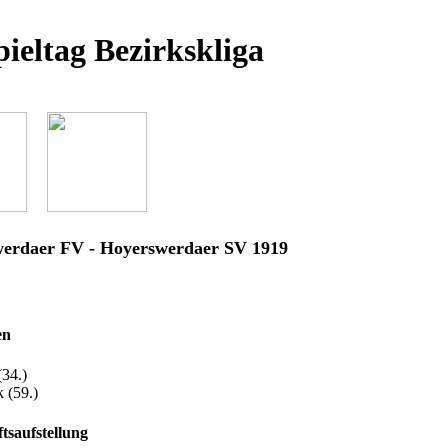
pieltag Bezirkskliga
werdaer FV - Hoyerswerdaer SV 1919
en
(34.)
k (59.)
tsaufstellung